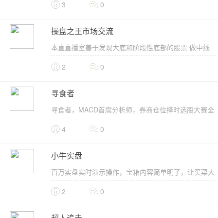
玩概率，持仓一般3支以内！............
3
0
操盘之王市场交流
本直直播室善于发现大底和阶段性底部的股票 做中线
或波段操作，从量价关系和K线形态找牛
2
0
股.....................
寻食者
寻食者，MACD首席分析师，券商仓位择时选股大赛全
国二等奖。 多次全国炒股比赛名列前茅，获得最具影
4
0
响力导师称号...
小牛实盘
百万实盘实时演示操作，宝箱内容简单明了，让买菜大
妈都能够轻松抓涨停。...
2
0