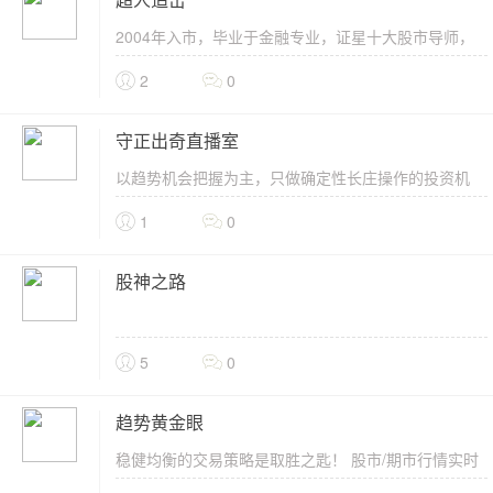
超人追击
2004年入市，毕业于金融专业，证星十大股市导师，
财富百万邀请赛亚军。拥有十四年实战经验，总结出一
2
0
套适合散户的短...
守正出奇直播室
以趋势机会把握为主，只做确定性长庄操作的投资机
会；政策行业研究为主导，结合趋势投资，顺势而
1
0
为！..................
股神之路
5
0
趋势黄金眼
稳健均衡的交易策略是取胜之匙！ 股市/期市行情实时