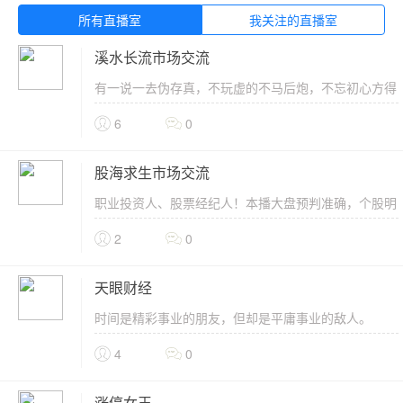
所有直播室
我关注的直播室
溪水长流市场交流
有一说一去伪存真，不玩虚的不马后炮，不忘初心方得
始终。843935902
6
0
股海求生市场交流
职业投资人、股票经纪人！本播大盘预判准确，个股明
确把握！！多次成功提示逃顶和抄底！...
2
0
天眼财经
时间是精彩事业的朋友，但却是平庸事业的敌人。
4
0