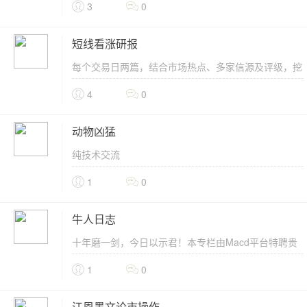
解读，为您的交易出谋划策。 实盘策略实时指引，精
3
0
准狙击...
短线看涨研报
每个交易日两篇，结合市场热点、多家信源及评级，挖
掘市场关注度低，基本面+技术面聚焦的潜力牛股.........
4
0
动物凶猛
纯技术交流
1
0
牛人日志
十年磨一剑，今日以示君！本专栏由Macd平台特聘贵
宾“九易金经”－平台注册号：xiaochepai打造组
1
0
建。.................