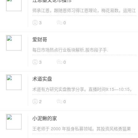
江恩墨文论市操作
师承江恩，跟随恩师习得江恩理论，梅花易数。运用江
恩时价波动法则和内外循环本质及江恩实战技法在股票
3
0
市场操作...
爱财哥
每日市场热点行业板块解析,股市段子手.
3
0
术道实盘
术道有方研究实盘教学分享。直播时间9:15—10:15，
14:00—15:00。
2
0
小泥鳅的家
王老师于 2000 年投身私募领域。其投资风格勇猛果