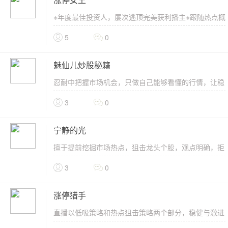
涨停女王
※年度最佳投资人，屡次逃顶完美获利播主※跟随热点概
念理清 抓住机遇狠杀个股 涨停多多唯有女王 观战实力
5
0
邀....
魅仙儿炒股秘籍
忍耐中把握市场机会，只做自己能够看懂的行情，让稳
健盈利成为一种习惯。专门挖掘中期翻倍牛股，长期跟
3
0
踪熟悉的股...
宁静的光
擅于提前挖掘市场热点，狙击龙头个股，观点明确，拒
绝模棱两可。重大底部提示从未失手，深受股民喜爱...
3
0
涨停猎手
直播以低吸策略和热点狙击策略两个部分，稳健与激进