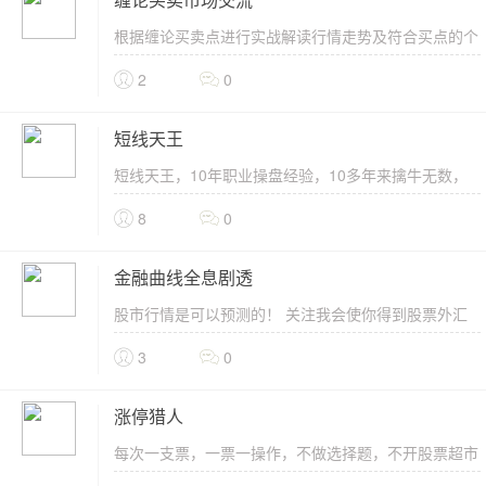
缠论买卖市场交流
根据缠论买卖点进行实战解读行情走势及符合买点的个
股把握，欢迎跟踪关注。......
2
0
短线天王
短线天王，10年职业操盘经验，10多年来擒牛无数，
并且大部分牛股都能买在启动点。自创“一阳通天战
8
0
法”。 紧随热...
金融曲线全息剧透
股市行情是可以预测的！ 关注我会使你得到股票外汇
期货的年月日的三个级别参考，个股预测走势参考一定
3
0
令人惊喜！....
涨停猎人
每次一支票，一票一操作，不做选择题，不开股票超市