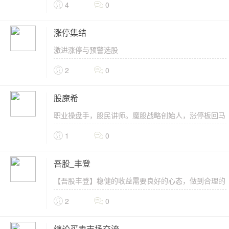
并存
4
0
涨停集结
激进涨停与预警选股
2
0
股魔希
职业操盘手，股民讲师。魔股战略创始人，涨停板回马
枪的进化手法。
1
0
吾股_丰登
【吾股丰登】稳健的收益需要良好的心态，做到合理的
控制风险，养成良好的投资习惯，也会少走弯路。
2
0